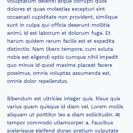
voluptatum deleniti atque corrupti quos
dolores et quas molestias excepturi sint
occaecati cupiditate non provident, similique
sunt in culpa qui officia deserunt mollitia
animi, id est laborum et dolorum fuga. Et
harum quidem rerum facilis est et expedita
distinctio. Nam libero tempore, cum soluta
nobis est eligendi optio cumque nihil impedit
quo minus id quod maxime placeat facere
possimus, omnis voluptas assumenda est,
omnis dolor repellendus.
Bibendum est ultricies integer quis. Risus quis
varius quam quisque id diam vel. Lorem mollis
aliquam ut porttitor leo a diam sollicitudin. At
tempor commodo ullamcorper a. Faucibus
scelerisque eleifend donec pretium vulputate